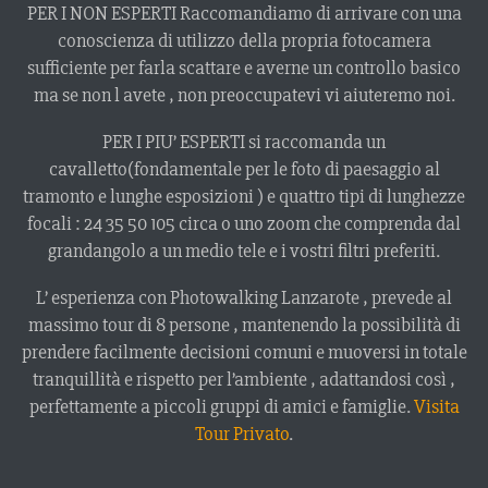
PER I NON ESPERTI Raccomandiamo di arrivare con una
conoscienza di utilizzo della propria fotocamera
sufficiente per farla scattare e averne un controllo basico
ma se non l avete , non preoccupatevi vi aiuteremo noi.
PER I PIU’ ESPERTI si raccomanda un
cavalletto(fondamentale per le foto di paesaggio al
tramonto e lunghe esposizioni ) e quattro tipi di lunghezze
focali : 24 35 50 105 circa o uno zoom che comprenda dal
grandangolo a un medio tele e i vostri filtri preferiti.
L’ esperienza con Photowalking Lanzarote , prevede al
massimo tour di 8 persone , mantenendo la possibilità di
prendere facilmente decisioni comuni e muoversi in totale
tranquillità e rispetto per l’ambiente , adattandosi così ,
perfettamente a piccoli gruppi di amici e famiglie.
Visita
Tour Privato
.