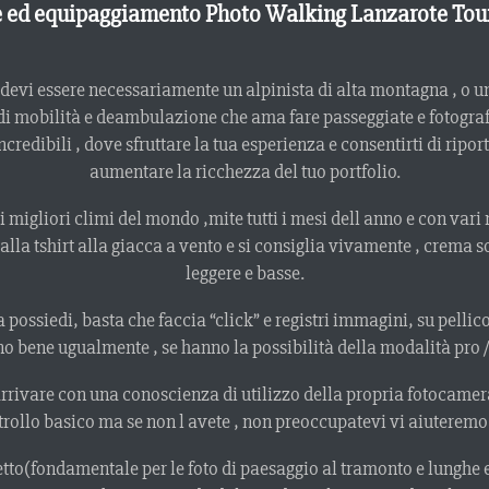
 ed equipaggiamento Photo Walking Lanzarote Tou
 devi essere necessariamente un alpinista di alta montagna , o u
di mobilità e deambulazione che ama fare passeggiate e fotografi
redibili , dove sfruttare la tua esperienza e consentirti di ripo
aumentare la ricchezza del tuo portfolio.
i migliori climi del mondo ,mite tutti i mesi dell anno e con vari
a tshirt alla giacca a vento e si consiglia vivamente , crema so
leggere e basse.
ssiedi, basta che faccia “click” e registri immagini, su pellicol
 bene ugualmente , se hanno la possibilità della modalità pro 
are con una conoscienza di utilizzo della propria fotocamera s
rollo basico ma se non l avete , non preoccupatevi vi aiuteremo
to(fondamentale per le foto di paesaggio al tramonto e lunghe esp