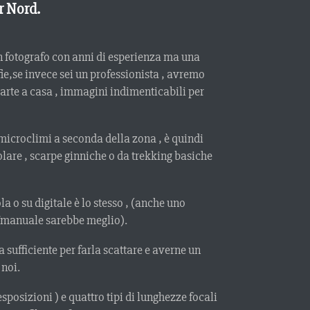
r Nord.
n fotografo con anni di esperienza ma una
e,se invece sei un professionista , avremo
rtarte a casa , immagini indimenticabili per
 microclimi a seconda della zona , è quindi
lare , scarpe ginniche o da trekking basiche
a o su digitale è lo stesso , (anche uno
/manuale sarebbe meglio).
ufficiente per farla scattare e averne un
 noi.
osizioni ) e quattro tipi di lunghezze focali