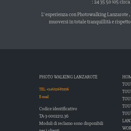
: 24 35 50 105 circ
L’ esperienza con Photowalking Lanzarote , 
muoversi in totale tranquillità e rispett
PHOTO WALKING LANZAROTE
HO
TOU
TEL. +34653685556
TOU
E-mail
TOU
TOU
Codice identificativo
TOU
TA-3-0002212.36
LAN
Moduli di reclamo sono disponibili
WOR
per i clienti.