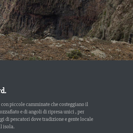
d.
o ; con piccole camminate che costeggiano il
zzafiato e di angoli di ripresa unici , per
ggi di pescatori dove tradizione e gente locale
l isola.