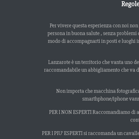
Regole
Per vivere questa esperienza con noi non
persona in buona salute , senza problemi 
modo di accompagnarti in posti e luoghi inc
Lanzarote è un territorio che vanta uno de
raccomandabile un abbigliamento che va dall
Non importa che macchina fotografica po
smarthphone/iphone vanno
PER I NON ESPERTI Raccomandiamo di arriv
cont
PER I PIU’ ESPERTI si raccomanda un cavallet